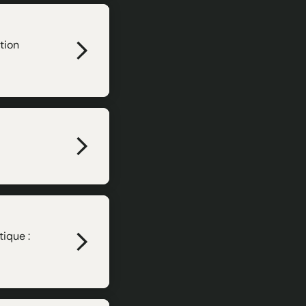
tion
ique :