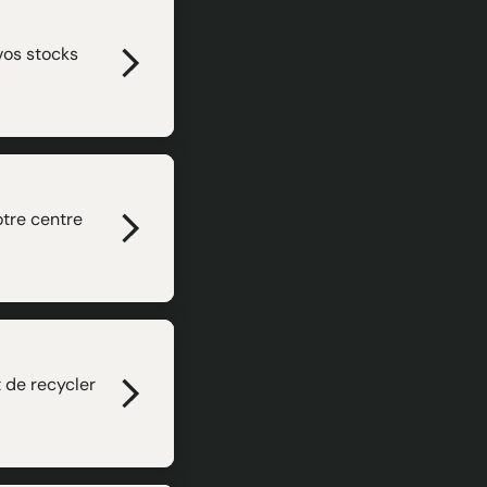
vos stocks
otre centre
t de recycler