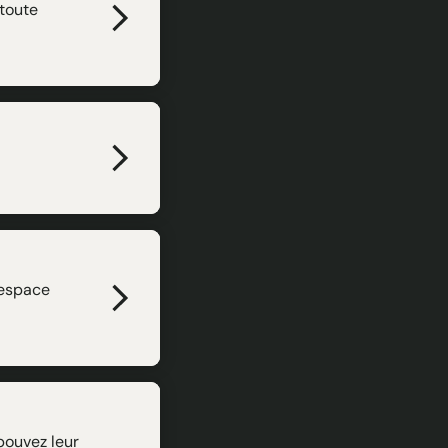
 toute
 espace
pouvez leur