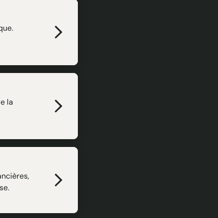
que.
e la
ncières,
se.