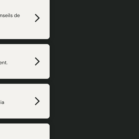
nseils de
ent.
ia