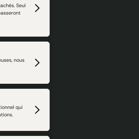
tachés. Seul
passeront
euses, nous
ionnel qui
tions.