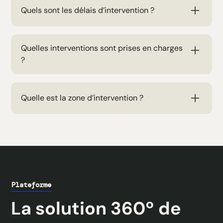
Quels sont les délais d’intervention ?
Nous proposons des interventions standard sous
48h.
Quelles interventions sont prises en charges
?
Nos équipes interviennent sur tous les sujets IT :
maintenance, réseau, migrations, réparations et
Quelle est la zone d’intervention ?
diagnostics.
Nous intervenons dans toute la France, y compris
les zones difficiles d’accès.
Plateforme
La solution 360º de