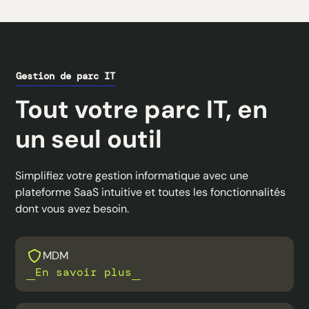
prendre des décisions éclairées concernant la
gestion à distance des appareils sur une
maintenance et l'utilisation des ressources.
plateforme unique, offrant une visualisation en
temps réel de tous vos équipements
informatiques. Cela permet une gestion
centralisée et automatisée de vos actifs,
Gestion de parc IT
maintenant un registre exhaustif et toujours à
Tout votre parc IT, en
jour.
un seul outil
Simplifiez votre gestion informatique avec une
plateforme SaaS intuitive et toutes les fonctionnalités
dont vous avez besoin.
MDM
En savoir plus