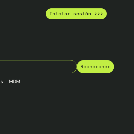
Iniciar sesión >>>
as
|
MDM