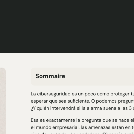
Sommaire
H2 Texte
La ciberseguridad es un poco como proteger tu
H3 Texte
esperar que sea suficiente. O podemos pregunta
H4 Texte
¿Y quién intervendrá si la alarma suena a las 
H5 Texte
H6 Texte
Esa es exactamente la pregunta que se hace e
el mundo empresarial, las amenazas están en tod