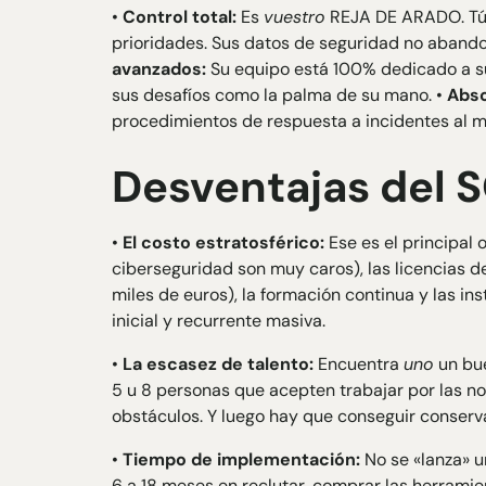
•
Control total:
Es
vuestro
REJA DE ARADO. Tú d
prioridades. Sus datos de seguridad no aband
avanzados:
Su equipo está 100% dedicado a su
sus desafíos como la palma de su mano. •
Abso
procedimientos de respuesta a incidentes al m
Desventajas del 
•
El costo estratosférico:
Ese es el principal o
ciberseguridad son muy caros), las licencias 
miles de euros), la formación continua y las i
inicial y recurrente masiva.
•
La escasez de talento:
Encuentra
uno
un bue
5 u 8 personas que acepten trabajar por las no
obstáculos. Y luego hay que conseguir conser
•
Tiempo de implementación:
No se «lanza» u
6 a 18 meses en reclutar, comprar las herramie