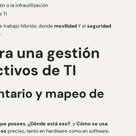
n o la infrautilización
e TI
e trabajo híbrido, donde
movilidad
Y el
seguridad
.
ra una gestión
ctivos de TI
entario y mapeo de
que posees
,
¿Dónde está eso?
, y
Cómo se usa
.
cos
preciso, tanto en hardware como en software.