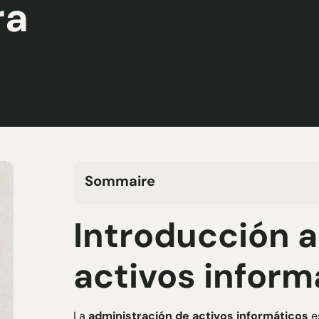
ra
Sommaire
H2 Texte
Introducción a
H3 Texte
H4 Texte
activos inform
H5 Texte
H6 Texte
La
administración de activos informáticos
e