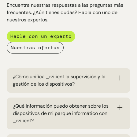
Encuentra nuestras respuestas a las preguntas más
frecuentes. ¿Aún tienes dudas? Habla con uno de
nuestros expertos.
Hable con un experto
Nuestras ofertas
¿Cómo unifica _rzilient la supervisión y la
gestión de los dispositivos?
_rzilient unifica la supervisión, la asistencia y la
administración remota de los dispositivos en una
¿Qué información puedo obtener sobre los
sola plataforma, ofreciendo una visualización en
dispositivos de mi parque informático con
tiempo real de todos sus equipos de TI. Esto
_rzilient?
permite la administración centralizada y
automatizada de sus activos, manteniendo un
Tienes acceso a toda la información esencial de