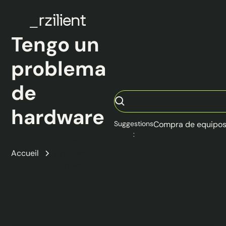
Tengo un
problema
de
hardware
Suggestions
Compra de equipo
:
Tengo un
Accueil
problema de
hardware