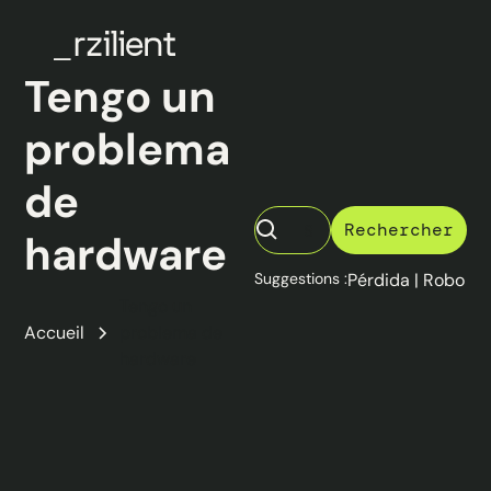
Tengo un
problema
de
hardware
Suggestions :
Pérdida
|
Robo
Tengo un
Accueil
problema de
hardware