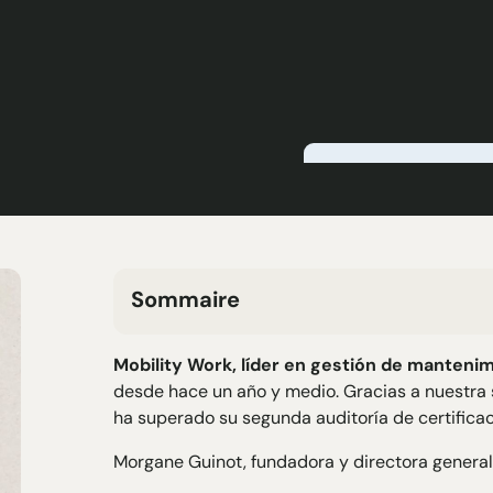
Sommaire
H2 Texte
Mobility Work,
líder en gestión de manteni
H3 Texte
desde hace un año y medio. Gracias a nuestra 
H4 Texte
ha superado su segunda auditoría de certificac
H5 Texte
H6 Texte
Morgane Guinot, fundadora y directora general