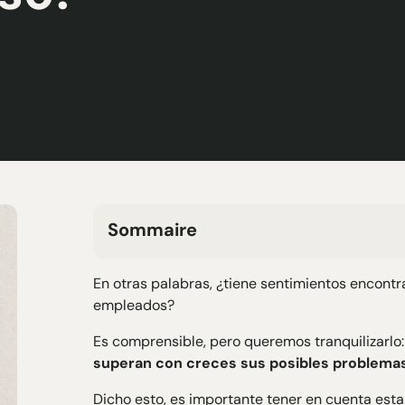
Sommaire
H2 Texte
En otras palabras, ¿tiene sentimientos encont
H3 Texte
empleados?
H4 Texte
H5 Texte
Es comprensible, pero queremos tranquilizarlo
H6 Texte
superan con creces sus posibles problema
Dicho esto, es importante tener en cuenta esta