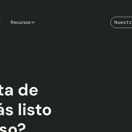
Recursos
Nuestr
ta de
s listo
aso?