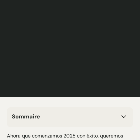
Sommaire
H2 Texte
Ahora que comenzamos 2025 con éxito, queremos
H3 Texte