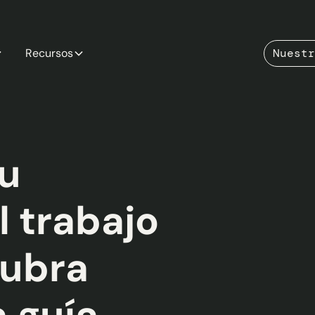
Recursos
Nuestr
su
l trabajo
cubra
 guía