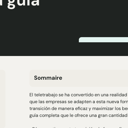
Sommaire
H2 Texte
El teletrabajo se ha convertido en una realidad
H3 Texte
que las empresas se adapten a esta nueva form
H4 Texte
transición de manera eficaz y maximizar los b
H5 Texte
guía completa que le ofrece una gran cantidad 
H6 Texte