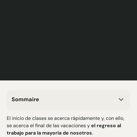
Sommaire
H2 Texte
El inicio de clases se acerca rápidamente y, con ello,
H3 Texte
se acerca el final de las vacaciones y
el regreso al
H4 Texte
trabajo para la mayoría de nosotros
.
H5 Texte