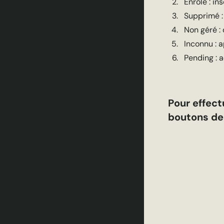
Enrôlé : in
Supprimé 
Non géré :
Inconnu : 
Pending : a
Pour effect
boutons d