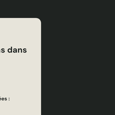
ns dans
ées :