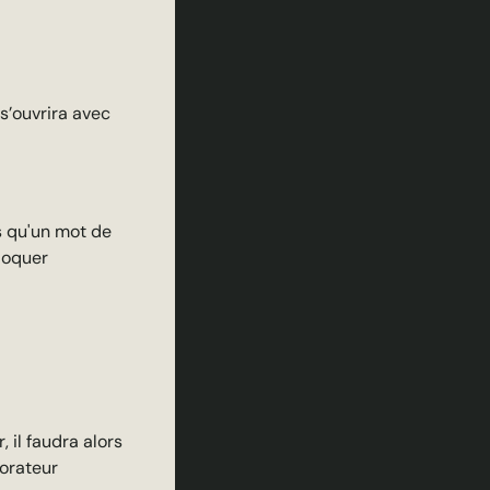
s’ouvrira avec
is qu'un mot de
loquer
r, il faudra alors
borateur