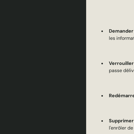
Demander d
les informa
Verrouiller
passe déli
Redémarrer
Supprimer 
l'enrôler d