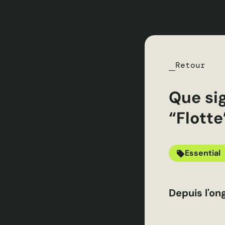
Retour
Que sig
“Flotte
Essential
Depuis l'on