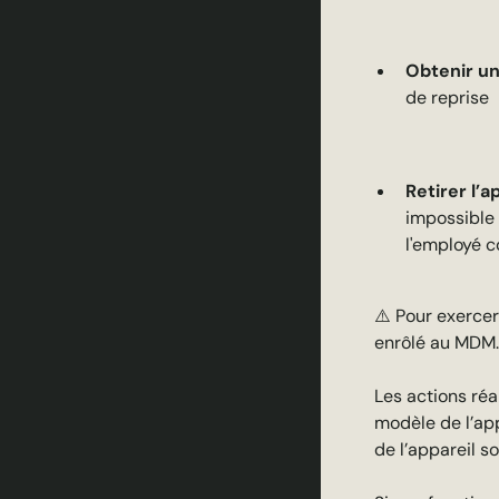
Obtenir un 
de reprise
Retirer l’ap
impossible 
l'employé 
⚠️ Pour exercer
enrôlé au MDM.
Les actions réa
modèle de l’app
de l’appareil so