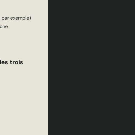
nt par exemple)
hone
les trois