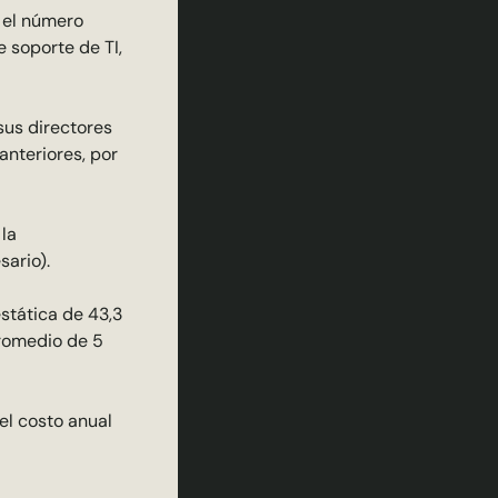
s el número
e soporte de TI,
sus directores
anteriores, por
la
sario).
stática de 43,3
promedio de 5
el costo anual