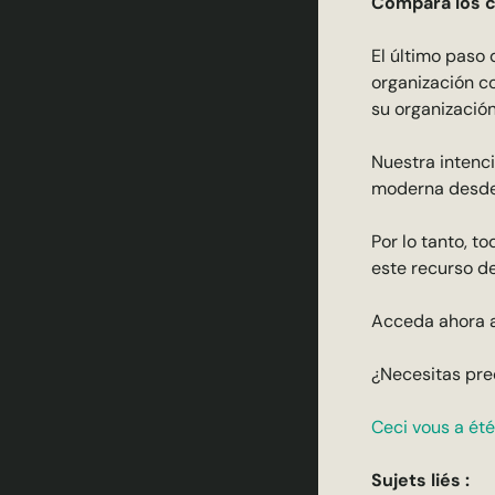
Compara los c
El último paso
organización co
su organizació
Nuestra intenc
moderna desde 
Por lo tanto, t
este recurso de
Acceda ahora a
¿Necesitas pre
Ceci vous a été 
Sujets liés :