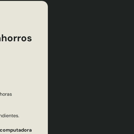
ahorros
 horas
ndientes.
la computadora