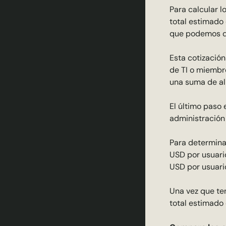
Para calcular l
total estimado 
que podemos d
Esta cotización
de TI o miembro
una suma de al
El último paso
administración 
Para determinar
USD por usuari
USD por usuari
Una vez que te
total estimado 