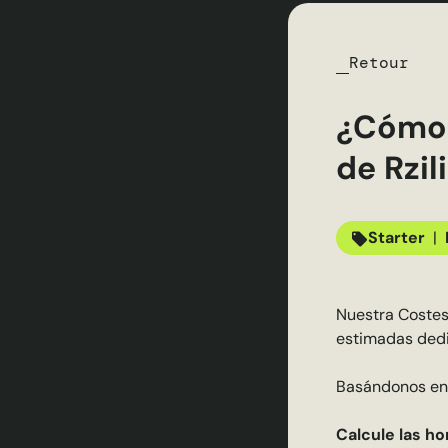
Retour
¿Cómo 
de Rzil
Starter
|
Nuestra
Costes
estimadas dedic
Basándonos en 
Calcule las h