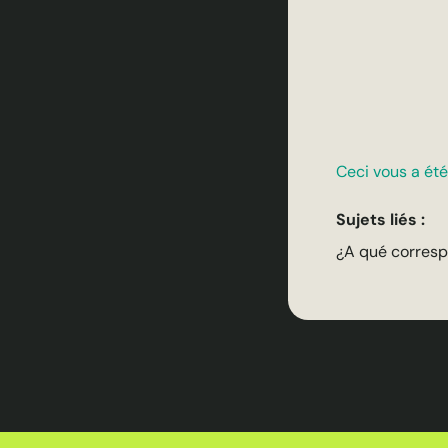
Ceci vous a été 
Sujets liés :
¿A qué corresp