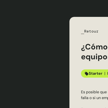
Retour
¿Cómo e
equipos
Starter
|
Es posible que 
falla o si un e