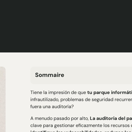
Sommaire
H2 Texte
Tiene la impresión de que
tu parque informát
H3 Texte
infrautilizado, problemas de seguridad recurrent
H4 Texte
fuera una auditoría?
H5 Texte
H6 Texte
A menudo pasado por alto,
La auditoría del p
clave para gestionar eficazmente los recursos 