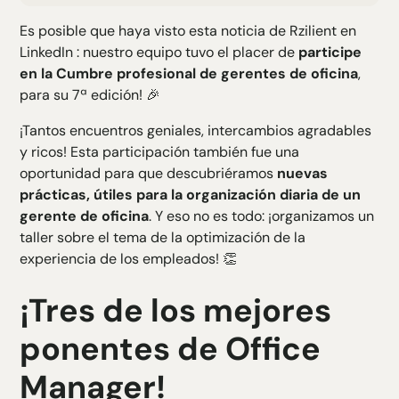
H2 Texte
Es posible que haya visto esta noticia de Rzilient en
H3 Texte
LinkedIn
: nuestro equipo tuvo el placer de
participe
H4 Texte
en la Cumbre profesional de gerentes de oficina
,
H5 Texte
para su 7ª edición! 🎉
H6 Texte
¡Tantos encuentros geniales, intercambios agradables
y ricos! Esta participación también fue una
oportunidad para que descubriéramos
nuevas
prácticas, útiles para la organización diaria de un
gerente de oficina
. Y eso no es todo: ¡organizamos un
taller sobre el tema de la optimización de la
experiencia de los empleados! 👏
¡Tres de los mejores
ponentes de Office
Manager!