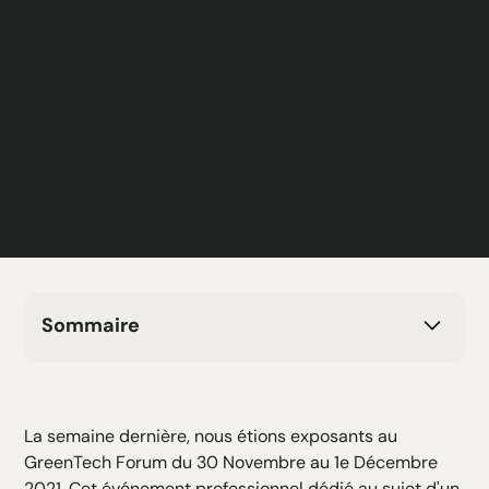
Sommaire
H2 Texte
H3 Texte
H4 Texte
La semaine dernière, nous étions exposants au
H5 Texte
GreenTech Forum
du 30 Novembre au 1e Décembre
H6 Texte
2021. Cet événement professionnel dédié au sujet d'un