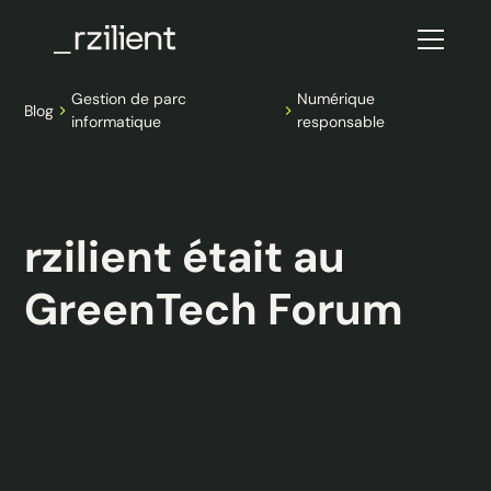
Gestion de parc
Numérique
Blog
informatique
responsable
Blog
This is some text inside of a div block.
rzilient était au
GreenTech Forum