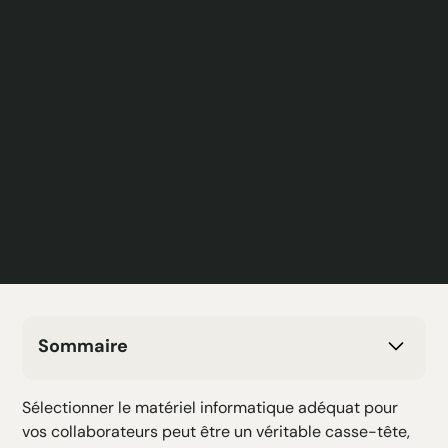
Sommaire
H2 Texte
Sélectionner le matériel informatique adéquat pour
H3 Texte
vos collaborateurs peut être un véritable casse-tête,
H4 Texte