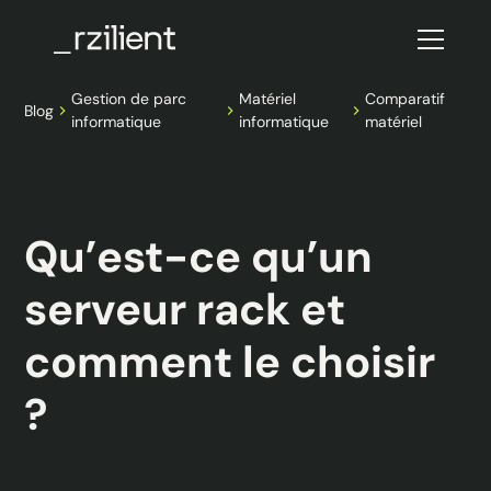
Gestion de parc
Matériel
Comparatif
Blog
informatique
informatique
matériel
Blog
This is some text inside of a div block.
Qu’est-ce qu’un
serveur rack et
comment le choisir
?