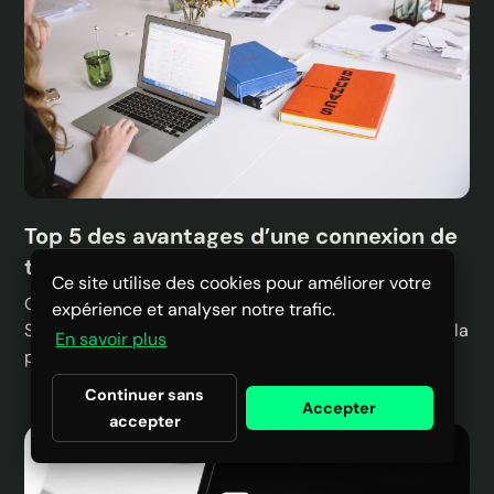
Top 5 des avantages d’une connexion de
ton SIRH avec rzilient
Ce site utilise des cookies pour améliorer votre
Optimise la gestion de ton parc iT avec la connexion
expérience et analyser notre trafic.
SIRH-rzilient : automatise, gagne du temps et reste à la
En savoir plus
pointe de la technologie. Découvre les avantages !
Continuer sans
Accepter
accepter