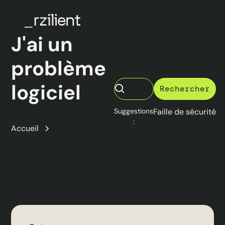
J'ai un
problème
logiciel
Suggestions
Faille de sécurité
J'ai un
:
Accueil
problème
logiciel