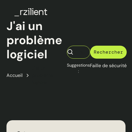
J'ai un
problème
logiciel
Suggestions
Faille de sécurité
J'ai un
:
Accueil
problème
logiciel