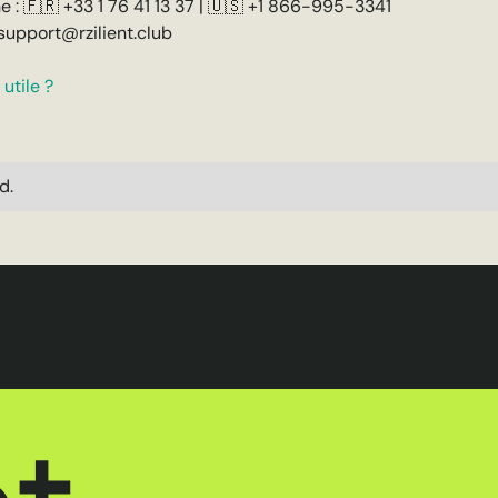
e : 🇫🇷 +33 1 76 41 13 37 | 🇺🇸 +1 866-995-3341
t-support@rzilient.club
utile ?
d.