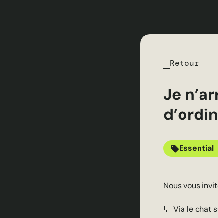
Retour
Je n’ar
d’ordin
Essential
Nous vous invit
💬 Via le chat 