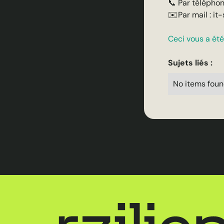
📞 Par téléphon
✉️ Par mail : i
Ceci vous a été 
Sujets liés :
No items foun