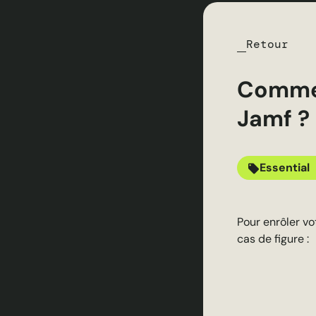
Retour
Commen
Jamf ?
Essential
Pour enrôler v
cas de figure :