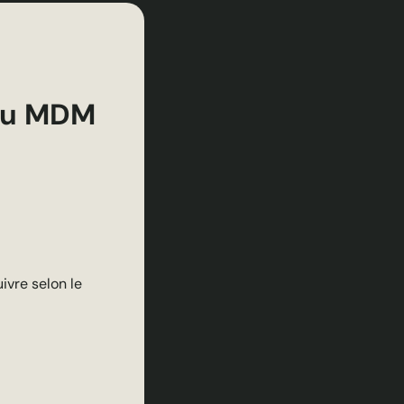
au MDM
ivre selon le