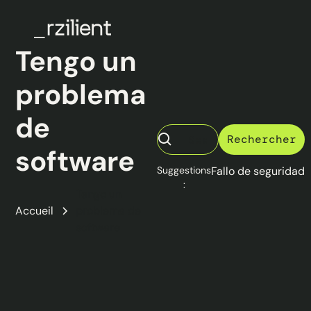
Tengo un
problema
de
software
Suggestions
Fallo de seguridad
:
Tengo un
Accueil
problema de
software