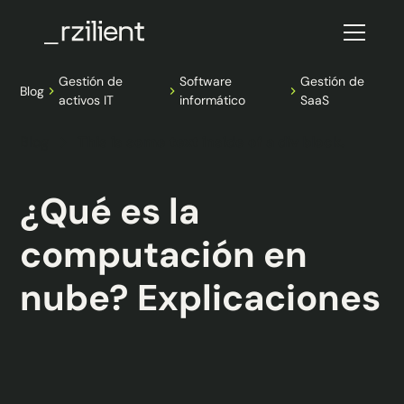
Gestión de
Software
Gestión de
Blog
activos IT
informático
SaaS
Blog
This is some text inside of a div block.
¿Qué es la
computación en
nube? Explicaciones