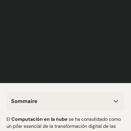
Sommaire
H2 Texte
El
Computación en la nube
se ha consolidado como
H3 Texte
un pilar esencial de la transformación digital de las
H4 Texte