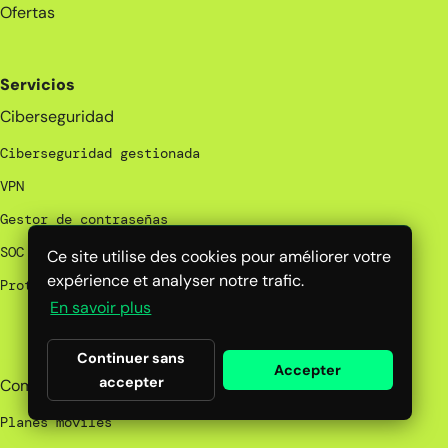
Ofertas
Servicios
Ciberseguridad
Ciberseguridad gestionada
VPN
Gestor de contraseñas
SOC administrado
Ce site utilise des cookies pour améliorer votre
expérience et analyser notre trafic.
Protección y sensibilización
En savoir plus
_
Continuer sans
Accepter
accepter
Comunicación
Planes móviles