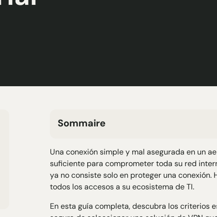
Sommaire
H2 Texte
Una conexión simple y mal asegurada en un ae
H3 Texte
suficiente para comprometer toda su red intern
H4 Texte
ya no consiste solo en proteger una conexión. H
H5 Texte
todos los accesos a su ecosistema de TI.
H6 Texte
En esta guía completa, descubra los criterios e