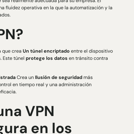
e sea realmente adecuada para su empresa. El
a fluidez operativa en la que la automatización y la
ados.
PN?
ía que crea
Un túnel encriptado
entre el dispositivo
 Este túnel
protege los datos
en tránsito contra
istrada
Crea un
Ilusión de seguridad
más
ontrol en tiempo real y una administración
ficacia.
 una VPN
gura en los