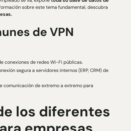
empleado se va, expone
toda su base de datos de
nformación sobre este tema fundamental, descubra
resas
.
munes de VPN
e conexiones de redes Wi-Fi públicas.
nexión segura a servidores internos (ERP, CRM) de
e comunicación de extremo a extremo para
e los diferentes
para empresas