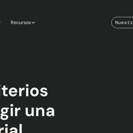
Recursos
Nuestr
terios
gir una
ial