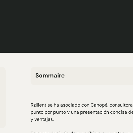
Sommaire
H2 Texte
H3 Texte
H4 Texte
Rzilient se ha asociado con
Canopé
, consultor
H5 Texte
punto por punto y una presentación concisa de l
H6 Texte
y ventajas.