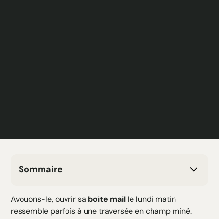
Sommaire
H2 Texte
Avouons-le, ouvrir sa
boîte mail
le lundi matin
H3 Texte
ressemble parfois à une traversée en champ miné.
H4 Texte