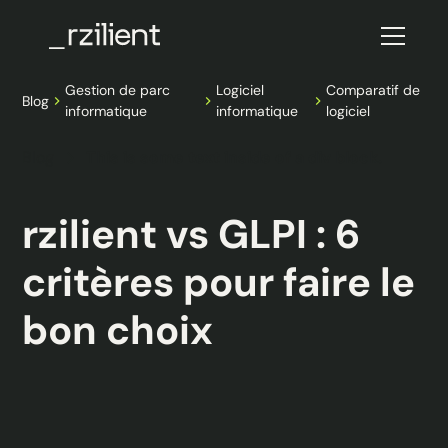
Gestion de parc
Logiciel
Comparatif de
Blog
informatique
informatique
logiciel
Blog
This is some text inside of a div block.
rzilient vs GLPI : 6
critères pour faire le
bon choix