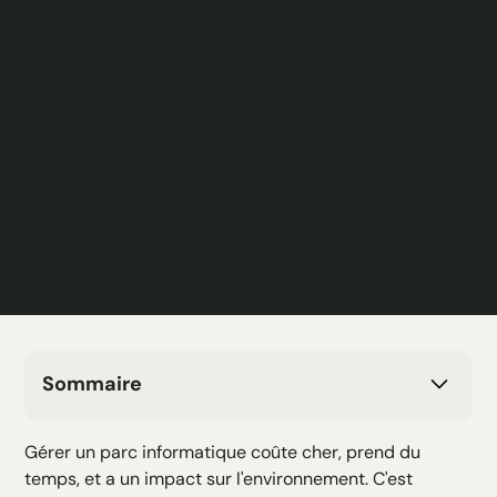
Sommaire
H2 Texte
Gérer un parc informatique coûte cher, prend du
H3 Texte
temps, et a un impact sur l'environnement. C'est
H4 Texte