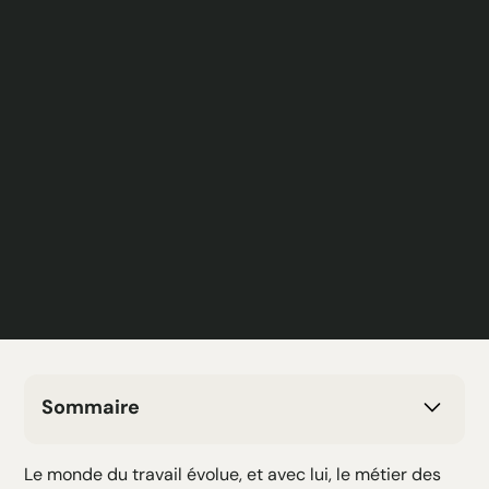
Sommaire
H2 Texte
Le monde du travail évolue, et avec lui, le métier des
H3 Texte