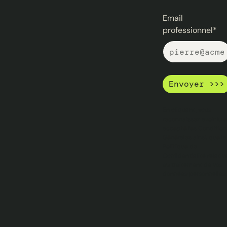
Email
professionnel*
En cliquant, vous
reconnaissez avoir lu e
accepté les Condition
Générales ainsi, que la
Politique de
Confidentialité relativ
au traitement de vos
données personnelles.