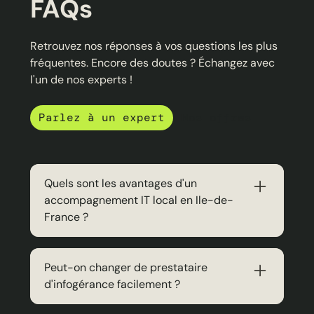
FAQs
Retrouvez nos réponses à vos questions les plus
fréquentes. Encore des doutes ? Échangez avec
l'un de nos experts !
Parlez à un expert
Nos offres
Quels sont les avantages d'un
accompagnement IT local en Ile-de-
France ?
Un prestataire d'infogérance implanté en
Ile-de-France offre une réactivité
Peut-on changer de prestataire
supérieure avec des interventions rapides
d'infogérance facilement ?
sur site : nous garantissons moins de 4
heures. Vous bénéficiez aussi d'une
Absolument. rzilient facilite la transition