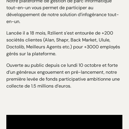
Notre plateforme de gestion de parc informatique
H6 Texte
tout-en-un vous permet de participer au
développement de notre solution d’infogérance tout-
en-un.
Lancée il a 18 mois, Rzilient s’est entourée de +200
sociétés clientes (Alan, Shapr, Back Market, Ulule,
Doctolib, Meilleurs Agents etc.) pour +3000 employés
gérés sur la plateforme.
Ouverte au public depuis ce lundi 10 octobre et forte
d’un généreux engouement en pré-lancement, notre
première levée de fonds participative ambitionne une
collecte de 1.5 millions d’euros.