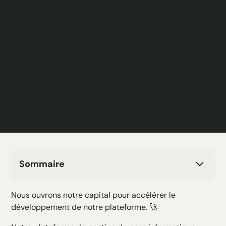
Sommaire
H2 Texte
Nous ouvrons notre capital pour accélérer le
H3 Texte
développement de notre plateforme. 🚀
H4 Texte
H5 Texte