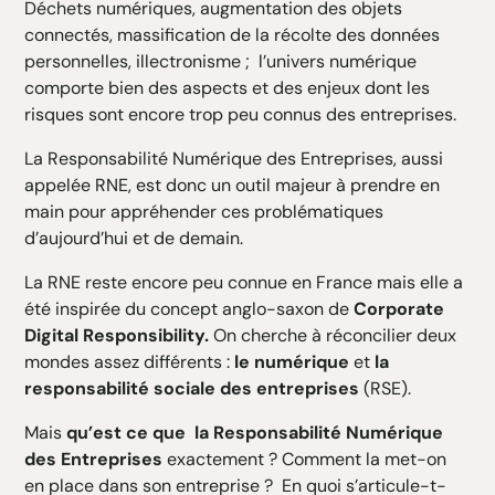
Déchets numériques, augmentation des objets
H3 Texte
connectés, massification de la récolte des données
H4 Texte
personnelles, illectronisme ; l’univers numérique
H5 Texte
comporte bien des aspects et des enjeux dont les
H6 Texte
risques sont encore trop peu connus des entreprises.
La Responsabilité Numérique des Entreprises, aussi
appelée RNE, est donc un outil majeur à prendre en
main pour appréhender ces problématiques
d’aujourd’hui et de demain.
La RNE reste encore peu connue en France mais elle a
été inspirée du concept anglo-saxon de
Corporate
Digital Responsibility.
On cherche à réconcilier deux
mondes assez différents :
le numérique
et
la
responsabilité sociale des entreprises
(RSE).
Mais
qu’est ce que la Responsabilité Numérique
des Entreprises
exactement ? Comment la met-on
en place dans son entreprise ? En quoi s’articule-t-