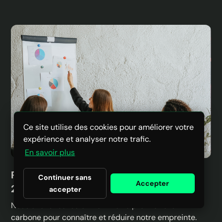
Ce site utilise des cookies pour améliorer votre
expérience et analyser notre trafic.
En savoir plus
Rzilient a réalisé son bilan carbone fin
Continuer sans
Accepter
2021
accepter
Nous avons réalisé en 2021 notre premier bilan
carbone pour connaître et réduire notre empreinte.